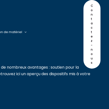
C
o
n
t
a
c
on de matériel
t
e
z
-
n
o
u
s
t de nombreux avantages : soutien pour la
rouvez ici un aperçu des dispositifs mis à votre