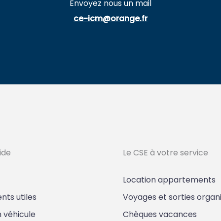
Envoyez nous un mail
ce-icm@orange.fr
ide
Le CSE à votre service
Location appartements
ts utiles
Voyages et sorties organ
n véhicule
Chèques vacances