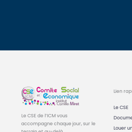
Lien rap
Le CSE
Le CSE de l’ICM vous
Documen
accompagne chaque jour, sur le
Louer u
terrain et au-delà