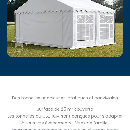
Des tonnelles spacieuses, pratiques et conviviales
Surface de 25 m² couverte
Les tonnelles du CSE-ICM sont conçues pour s’adapter
à tous vos évènements : fêtes de famille,
anniversaires, mariages ou simples réunions entre